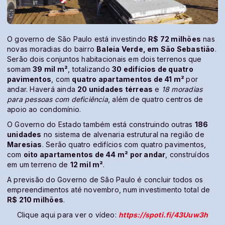
O governo de São Paulo está investindo
R$ 72 milhões
nas
novas moradias do bairro
Baleia Verde
, em São Sebastião
.
Serão dois conjuntos habitacionais em dois terrenos que
somam
39 mil m²
, totalizando
30 edifícios de quatro
pavimentos
, com
quatro apartamentos de 41 m²
por
andar. Haverá ainda
20 unidades térreas
e
18 moradias
para pessoas com deficiência
, além de quatro centros de
apoio ao condomínio.
O Governo do Estado também está construindo outras
186
unidades
no sistema de alvenaria estrutural na região de
Maresias
. Serão quatro edifícios com quatro pavimentos,
com
oito apartamentos de 44 m² por andar
, construídos
em um terreno de
12 mil m²
.
A previsão do Governo de São Paulo é concluir todos os
empreendimentos até novembro, num investimento total de
R$ 210 milhões
.
Clique aqui para ver o vídeo:
https://spoti.fi/43Uuw3h