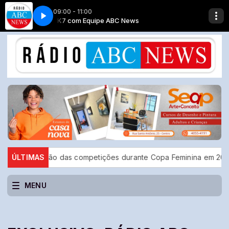
09:00 - 11:00
ecords, 1992)
K7 com Equipe ABC News
Black Crownes - Remedy ( American Records, 1992)
isação das competições durante Copa Feminina em 2027
ÚLTIMAS
TSE 
MENU