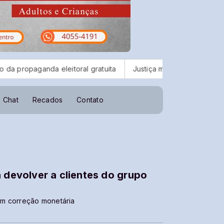
da eleitoral gratuita
Justiça mantém suspensa licença da ti
Chat
Recados
Contato
a devolver a clientes do grupo
em correção monetária