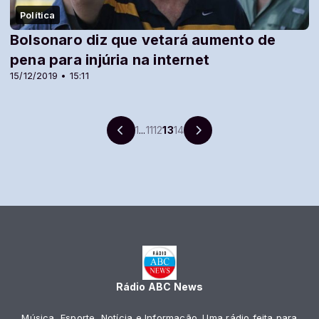
Política
Bolsonaro diz que vetará aumento de
pena para injúria na internet
15/12/2019 • 15:11
1
...
11
12
13
14
Rádio ABC News
Música, Esporte, Notícia e Informação. Uma rádio feita para