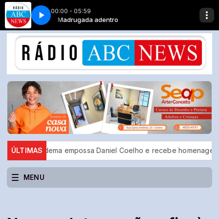
00:00 - 05:59
os
Madrugada adentro
Jota Quest - Tempos Modernos
Diadema empossa Daniel Coelho e recebe homenagem do prefeito
ÚLTIMAS
MENU