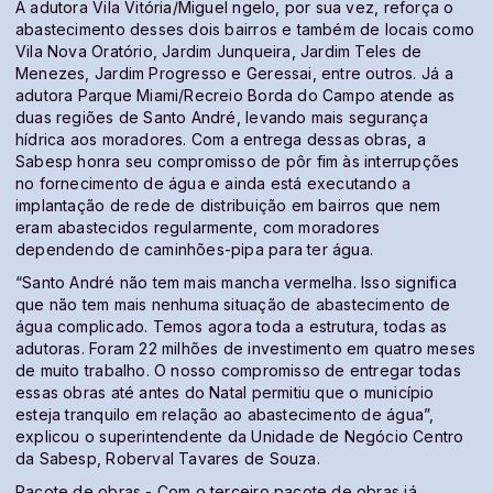
A adutora Vila Vitória/Miguel ngelo, por sua vez, reforça o
abastecimento desses dois bairros e também de locais como
Vila Nova Oratório, Jardim Junqueira, Jardim Teles de
Menezes, Jardim Progresso e Geressai, entre outros. Já a
adutora Parque Miami/Recreio Borda do Campo atende as
duas regiões de Santo André, levando mais segurança
hídrica aos moradores. Com a entrega dessas obras, a
Sabesp honra seu compromisso de pôr fim às interrupções
no fornecimento de água e ainda está executando a
implantação de rede de distribuição em bairros que nem
eram abastecidos regularmente, com moradores
dependendo de caminhões-pipa para ter água.
“Santo André não tem mais mancha vermelha. Isso significa
que não tem mais nenhuma situação de abastecimento de
água complicado. Temos agora toda a estrutura, todas as
adutoras. Foram 22 milhões de investimento em quatro meses
de muito trabalho. O nosso compromisso de entregar todas
essas obras até antes do Natal permitiu que o município
esteja tranquilo em relação ao abastecimento de água”,
explicou o superintendente da Unidade de Negócio Centro
da Sabesp, Roberval Tavares de Souza.
Pacote de obras - Com o terceiro pacote de obras já