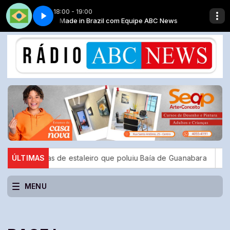
18:00 - 19:00
25 - COMPLETO
ABC News
Made in Brazil com Equipe ABC News
JORNAL METROPOLITANO #004 - 07 02 2025 - COMPL
nas de estaleiro que poluiu Baía de Guanabara
ÚLTIMAS
CBF reforça
MENU