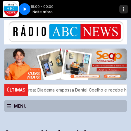
18:00 - 00:00
ta
afora
Noite afora
Musica Boi Tata
lub Floreat Diadema empossa Daniel Coelho e recebe homenagem
ÚLTIMAS
MENU