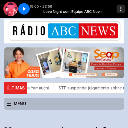
19:00 - 23:59
e ABC News
.
Love Night com Equipe ABC News
Música O Rap Proibido.
o Taka Yamauchi
ÚLTIMAS
STF suspende julgamento sobre norma que p
MENU