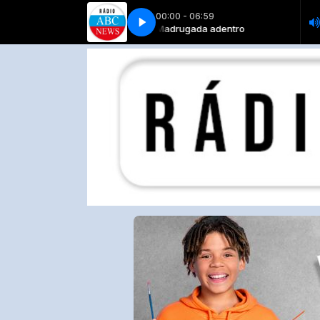
00:00 - 06:59
adrugada adentro
ady Zu - A Noite Vai Chegar
Madrugada adentro
Lady Zu - A Noite Vai Chegar