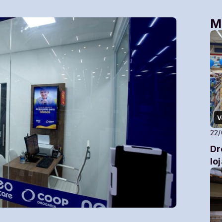
M
V
22
Dr
lo