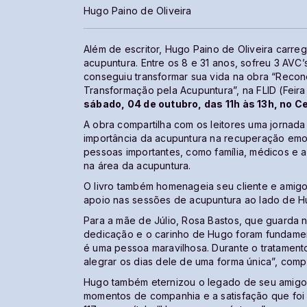
Hugo Paino de Oliveira
Além de escritor, Hugo Paino de Oliveira carre
acupuntura. Entre os 8 e 31 anos, sofreu 3 AVC’
conseguiu transformar sua vida na obra “Reco
Transformação pela Acupuntura”, na FLID (Feira
sábado, 04 de outubro, das 11h às 13h, no C
A obra compartilha com os leitores uma jornad
importância da acupuntura na recuperação emoc
pessoas importantes, como família, médicos e
na área da acupuntura.
O livro também homenageia seu cliente e amigo
apoio nas sessões de acupuntura ao lado de H
Para a mãe de Júlio, Rosa Bastos, que guarda 
dedicação e o carinho de Hugo foram fundament
é uma pessoa maravilhosa. Durante o tratament
alegrar os dias dele de uma forma única”, comp
Hugo também eternizou o legado de seu amig
momentos de companhia e a satisfação que foi 