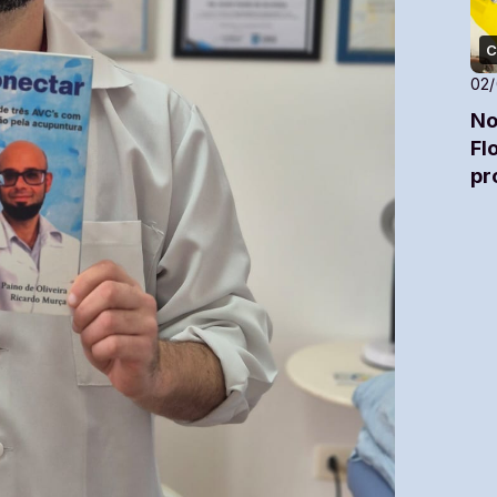
C
02
No
Fl
pr