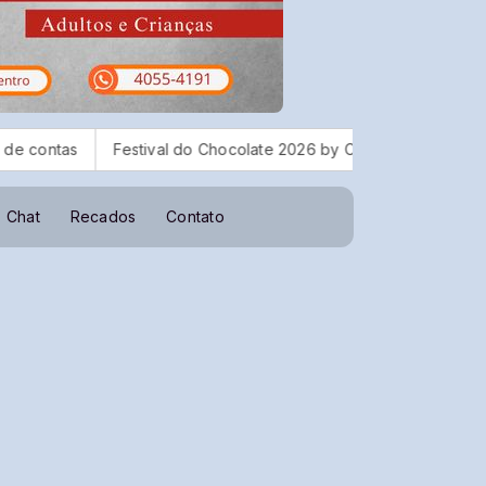
ival do Chocolate 2026 by Chocolândia começa a ganhar forma c
Chat
Recados
Contato