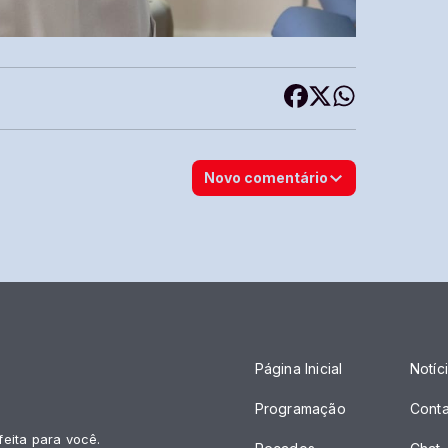
Novo comentário
Página Inicial
Notíc
Programação
Cont
feita para você.