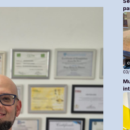
Se
pa
C
03
Mu
in