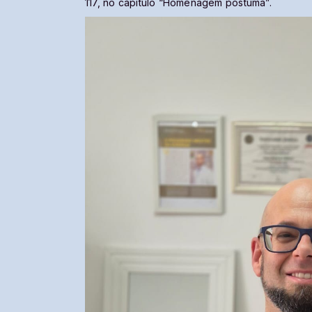
117, no capítulo “Homenagem póstuma”.