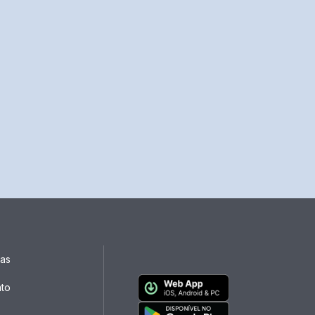
ias
ato