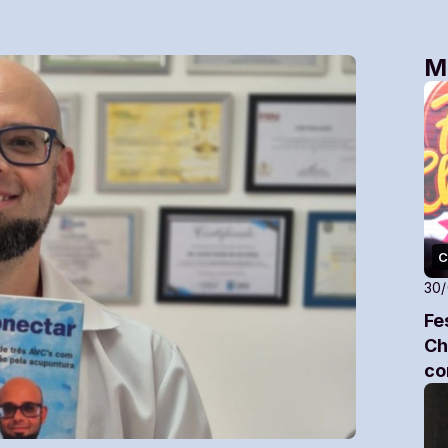
M
C
30
Fe
Ch
co
no