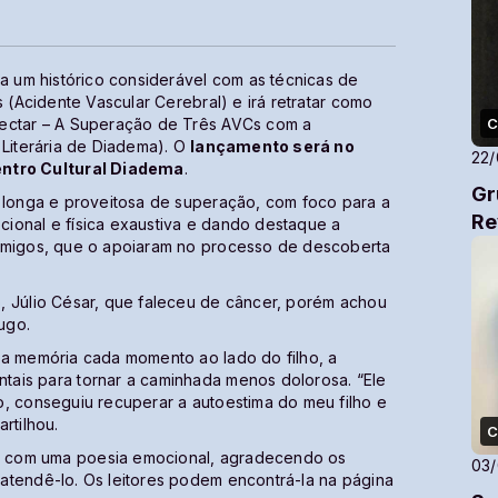
ga um histórico considerável com as técnicas de
s (Acidente Vascular Cerebral) e irá retratar como
nectar – A Superação de Três AVCs com a
C
 Literária de Diadema). O
lançamento será no
22
entro Cultural Diadema
.
Gr
a longa e proveitosa de superação, com foco para a
Re
ional e física exaustiva e dando destaque a
 amigos, que o apoiaram no processo de descoberta
, Júlio César, que faleceu de câncer, porém achou
ugo.
na memória cada momento ao lado do filho, a
ais para tornar a caminhada menos dolorosa. “Ele
o, conseguiu recuperar a autoestima do meu filho e
artilhou.
C
o com uma poesia emocional, agradecendo os
03
atendê-lo. Os leitores podem encontrá-la na página