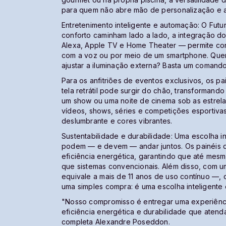
para quem não abre mão de personalização e a
Entretenimento inteligente e automação: O Fut
conforto caminham lado a lado, a integração d
Alexa, Apple TV e Home Theater — permite cont
com a voz ou por meio de um smartphone. Quer a
ajustar a iluminação externa? Basta um comand
Para os anfitriões de eventos exclusivos, os p
tela retrátil pode surgir do chão, transforman
um show ou uma noite de cinema sob as estrelas.
vídeos, shows, séries e competições esportiv
deslumbrante e cores vibrantes.
Sustentabilidade e durabilidade: Uma escolha i
podem — e devem — andar juntos. Os painéis d
eficiência energética, garantindo que até me
que sistemas convencionais. Além disso, com um
equivale a mais de 11 anos de uso contínuo —, 
uma simples compra: é uma escolha inteligente 
"Nosso compromisso é entregar uma experiênci
eficiência energética e durabilidade que atend
completa Alexandre Poseddon.