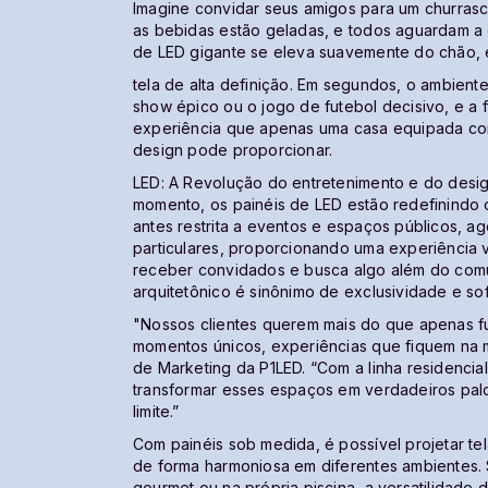
Imagine convidar seus amigos para um churrasco
as bebidas estão geladas, e todos aguardam a 
de LED gigante se eleva suavemente do chão,
tela de alta definição. Em segundos, o ambiente
show épico ou o jogo de futebol decisivo, e a
experiência que apenas uma casa equipada co
design pode proporcionar.
LED: A Revolução do entretenimento e do desig
momento, os painéis de LED estão redefinindo o
antes restrita a eventos e espaços públicos, ag
particulares, proporcionando uma experiência 
receber convidados e busca algo além do comu
arquitetônico é sinônimo de exclusividade e so
"Nossos clientes querem mais do que apenas fu
momentos únicos, experiências que fiquem na 
de Marketing da P1LED. “Com a linha residenci
transformar esses espaços em verdadeiros pal
limite.”
Com painéis sob medida, é possível projetar te
de forma harmoniosa em diferentes ambientes. 
gourmet ou na própria piscina, a versatilidade 