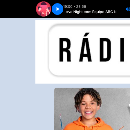
19:00 - 23:59
 Night com Equipe ABC News
INHO SILVA 3
GUINHO SILVA 3
Love Night com Equipe ABC News