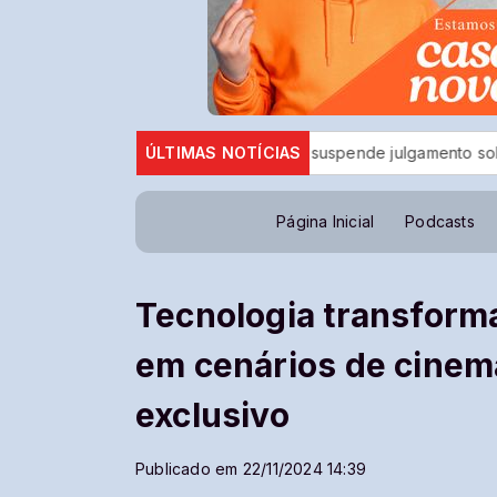
o Taka Yamauchi
ÚLTIMAS NOTÍCIAS
STF suspende julgamento sobre norma que pr
Página Inicial
Podcasts
Tecnologia transforma
em cenários de cinem
exclusivo
Publicado em 22/11/2024 14:39