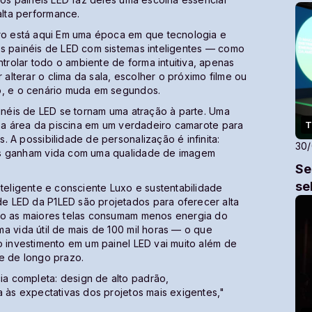
lta performance.
uro está aqui Em uma época em que tecnologia e
os painéis de LED com sistemas inteligentes — como
rolar todo o ambiente de forma intuitiva, apenas
lterar o clima da sala, escolher o próximo filme ou
o, e o cenário muda em segundos.
ainéis de LED se tornam uma atração à parte. Uma
T
do a área da piscina em um verdadeiro camarote para
 A possibilidade de personalização é infinita:
30
as ganham vida com uma qualidade de imagem
Se
se
nteligente e consciente Luxo e sustentabilidade
e LED da P1LED são projetados para oferecer alta
smo as maiores telas consumam menos energia do
a vida útil de mais de 100 mil horas — o que
o investimento em um painel LED vai muito além de
e de longo prazo.
a completa: design de alto padrão,
a às expectativas dos projetos mais exigentes,"