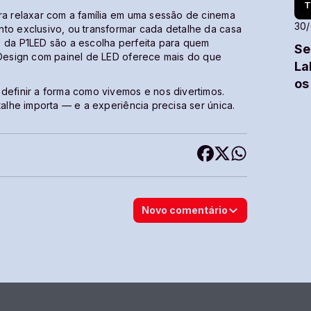
T
ra relaxar com a família em uma sessão de cinema
30
nto exclusivo, ou transformar cada detalhe da casa
D da P1LED são a escolha perfeita para quem
Se
e Design com painel de LED oferece mais do que
La
os
definir a forma como vivemos e nos divertimos.
talhe importa — e a experiência precisa ser única.
Novo comentário