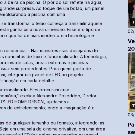
 à beira da piscina. O pôr do sol reflete na água,
grande surpresa. Ao toque de um botão, um painel
 emoldurando a piscina com uma
T
 se transforma: o telão começa a transmitir aquele
 festa ganha uma nova dimensão. Esse é o tipo de
02/
m o que há de mais moderno em tecnologia e
Ve
20
n residencial - Nas mansões mais desejadas do
s conceitos de luxo e funcionalidade. A tecnologia,
ora invade salas, áreas externas e piscinas
visual sem precedentes. Para quem gosta de
m, integrar um painel de LED ao projeto
fisticação em cada detalhe.
ncionalidade. Eles procuram criar
memória," explica Alexandre Poseddon, Diretor
al P1LED HOME DESIGN, ajudamos a
T
cos de entretenimento, onde a imaginação é o
03
las de qualquer tamanho ou formato, integrando-as
Pa
Seja em uma sala de cinema privativa, em uma área
se
dos painéis LED faz deles uma escolha essencial