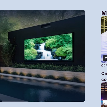
M
T
09
On
co