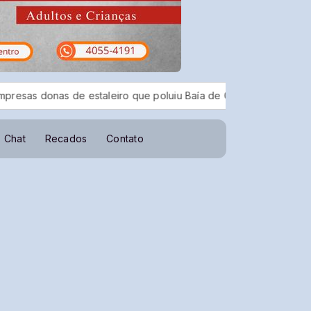
 estaleiro que poluiu Baía de Guanabara
CBF reforça paral
Chat
Recados
Contato